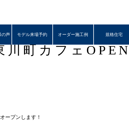
様の声
様の声
モデル来場予約
モデル来場予約
オーダー施工例
オーダー施工例
規格住宅
規格住宅
東川町カフェOPE
がオープンします！