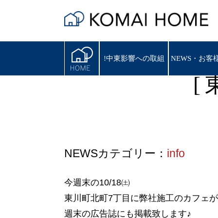
!中東影響への取組
!中東影響への取組
NEWS・お客
NEWS・お客
[
NEWSカテゴリー：
info
今週末の10/18㈯
東川町北町7丁目に弊社施工のカフェ
週末の広告誌にも掲載致します♪