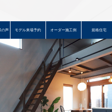
様の声
様の声
モデル来場予約
モデル来場予約
オーダー施工例
オーダー施工例
規格住宅
規格住宅