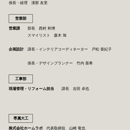
係長・経理 漢那 友里
営業部
営業課
部長 西村 和博
スマイリスト 森木 旭
企画設計
課長・インテリアコーディネーター 戸松 亜紀子
係長・デザインプランナー 竹内 亜希
工事部
現場管理・リフォーム担当
課長 吉田 卓也
専属大工
株式会社ホームラボ
代表取締役 山崎 竜也