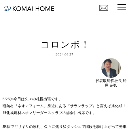
コロンボ！
2024.06.27
代表取締役社長 船
屋 充弘
6/26㈬今日は久々の札幌出張です。
断熱材『ネオマフォーム』身近にある『サランラップ』と言えば旭化成！
旭化成建材ネオマリーダースクラブの総会に出席です。
JR駅でギリギリの改札、久々に焦り猛ダッシュで階段を駆け上がって発車