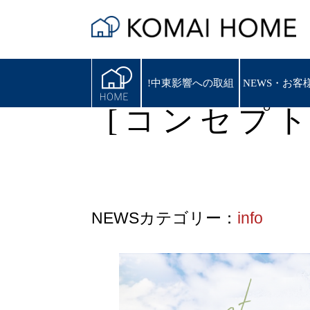
!中東影響への取組
!中東影響への取組
NEWS・お客
NEWS・お客
[コンセプト
NEWSカテゴリー：
info