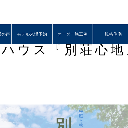
様の声
様の声
モデル来場予約
モデル来場予約
オーダー施工例
オーダー施工例
規格住宅
規格住宅
ハウス『別荘心地』