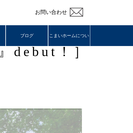
お問い合わせ
ブログ
ブログ
こまいホームについ
こまいホームについ
debut！］
て
て